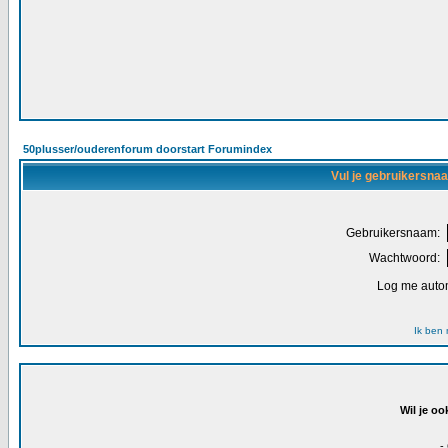
50plusser/ouderenforum doorstart Forumindex
Vul je gebruikersna
Gebruikersnaam:
Wachtwoord:
Log me autom
Ik ben
Wil je oo
-