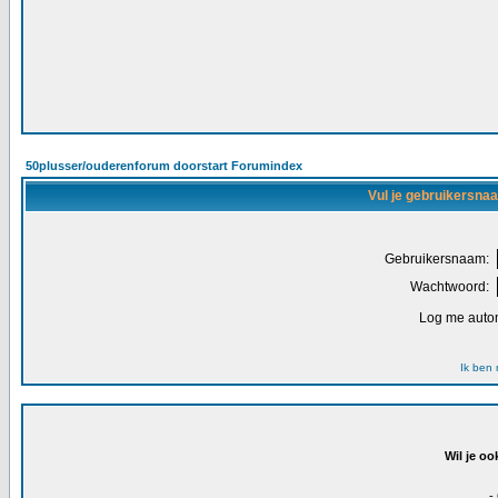
50plusser/ouderenforum doorstart Forumindex
Vul je gebruikersna
Gebruikersnaam:
Wachtwoord:
Log me autom
Ik ben
Wil je oo
-