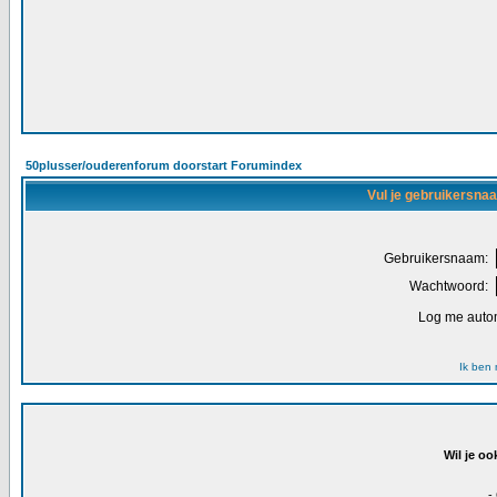
50plusser/ouderenforum doorstart Forumindex
Vul je gebruikersna
Gebruikersnaam:
Wachtwoord:
Log me autom
Ik ben
Wil je oo
-