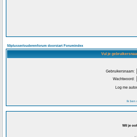
50plusser/ouderenforum doorstart Forumindex
Vul je gebruikersna
Gebruikersnaam:
Wachtwoord:
Log me autom
Ik ben
Wil je oo
-