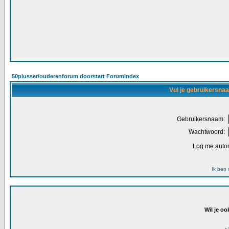
50plusser/ouderenforum doorstart Forumindex
Vul je gebruikersna
Gebruikersnaam:
Wachtwoord:
Log me autom
Ik ben
Wil je oo
-