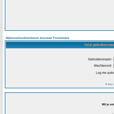
50plusser/ouderenforum doorstart Forumindex
Vul je gebruikersna
Gebruikersnaam:
Wachtwoord:
Log me autom
Ik ben
Wil je oo
-