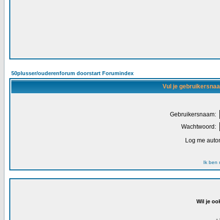
50plusser/ouderenforum doorstart Forumindex
Vul je gebruikersna
Gebruikersnaam:
Wachtwoord:
Log me autom
Ik ben
Wil je oo
-