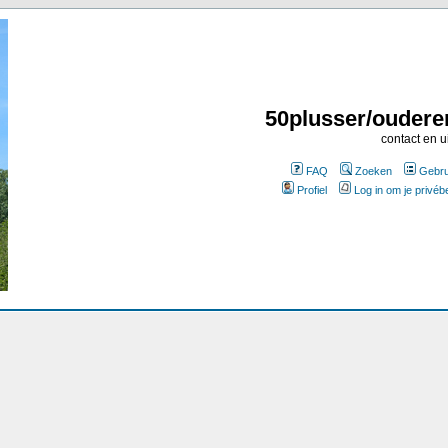
50plusser/oudere
contact en u
FAQ
Zoeken
Gebru
Profiel
Log in om je privéb