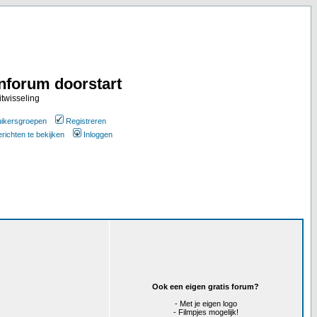
nforum doorstart
itwisseling
ikersgroepen
Registreren
erichten te bekijken
Inloggen
Ook een eigen gratis forum?
- Met je eigen logo
- Filmpjes mogelijk!