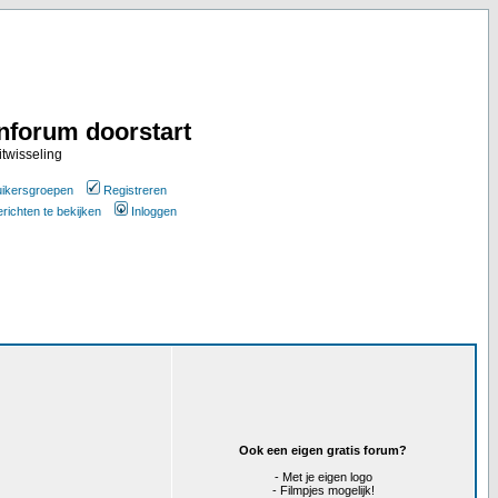
nforum doorstart
itwisseling
ikersgroepen
Registreren
erichten te bekijken
Inloggen
Ook een eigen gratis forum?
- Met je eigen logo
- Filmpjes mogelijk!