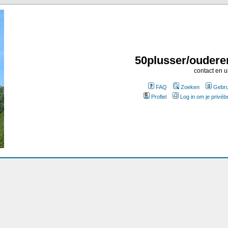
50plusser/oudere
contact en u
FAQ
Zoeken
Gebru
Profiel
Log in om je privéb