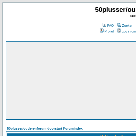
50plusser/ou
con
FAQ
Zoeken
Profiel
Log in om
50plusser/ouderenforum doorstart Forumindex