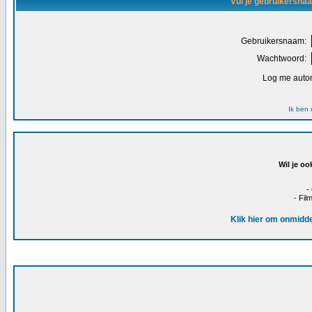
Vul je gebruikersna
Gebruikersnaam:
Wachtwoord:
Log me autom
Ik ben
Wil je oo
-
- Fil
Klik hier om onmidde