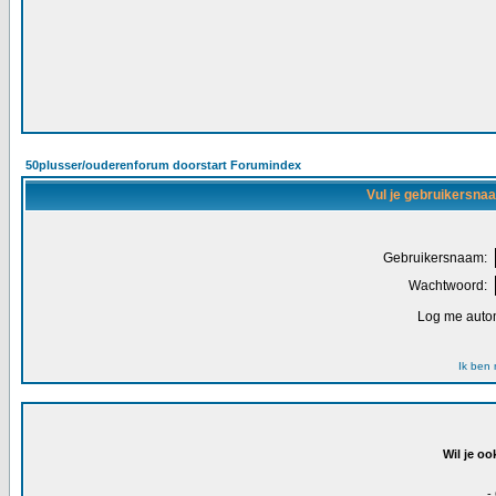
50plusser/ouderenforum doorstart Forumindex
Vul je gebruikersna
Gebruikersnaam:
Wachtwoord:
Log me autom
Ik ben
Wil je oo
-