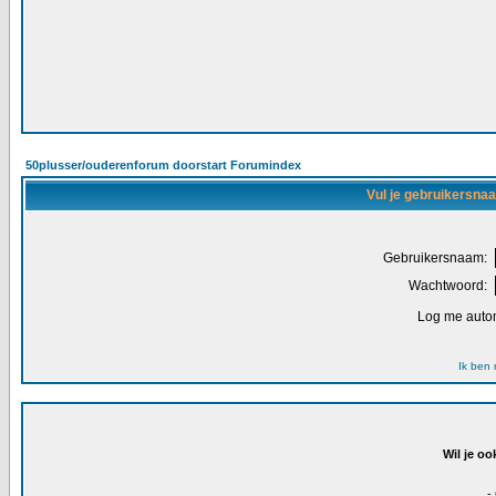
50plusser/ouderenforum doorstart Forumindex
Vul je gebruikersna
Gebruikersnaam:
Wachtwoord:
Log me autom
Ik ben
Wil je oo
-