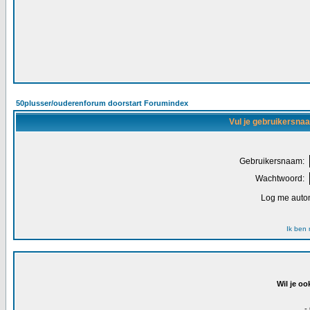
50plusser/ouderenforum doorstart Forumindex
Vul je gebruikersna
Gebruikersnaam:
Wachtwoord:
Log me autom
Ik ben
Wil je oo
-