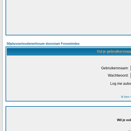
50plusser/ouderenforum doorstart Forumindex
Vul je gebruikersna
Gebruikersnaam:
Wachtwoord:
Log me autom
Ik ben
Wil je oo
-