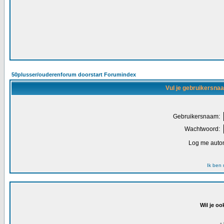
50plusser/ouderenforum doorstart Forumindex
Vul je gebruikersna
Gebruikersnaam:
Wachtwoord:
Log me autom
Ik ben
Wil je oo
-