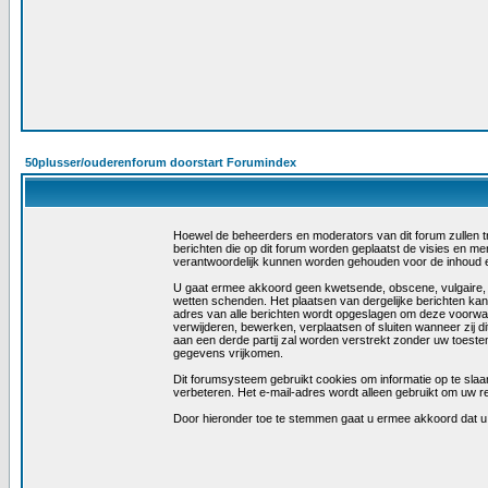
50plusser/ouderenforum doorstart Forumindex
Hoewel de beheerders en moderators van dit forum zullen trac
berichten die op dit forum worden geplaatst de visies en m
verantwoordelijk kunnen worden gehouden voor de inhoud 
U gaat ermee akkoord geen kwetsende, obscene, vulgaire, las
wetten schenden. Het plaatsen van dergelijke berichten kan
adres van alle berichten wordt opgeslagen om deze voorwa
verwijderen, bewerken, verplaatsen of sluiten wanneer zij di
aan een derde partij zal worden verstrekt zonder uw toest
gegevens vrijkomen.
Dit forumsysteem gebruikt cookies om informatie op te slaan
verbeteren. Het e-mail-adres wordt alleen gebruikt om uw r
Door hieronder toe te stemmen gaat u ermee akkoord dat 