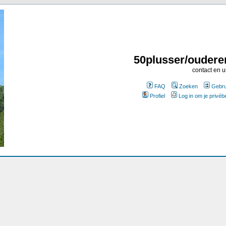
50plusser/oudere
contact en u
FAQ
Zoeken
Gebru
Profiel
Log in om je privéb