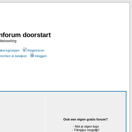
nforum doorstart
itwisseling
ikersgroepen
Registreren
erichten te bekijken
Inloggen
Ook een eigen gratis forum?
- Met je eigen logo
- Filmpjes mogelijk!