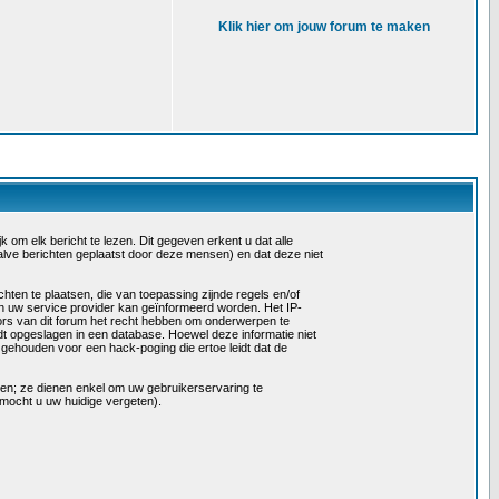
Klik hier om jouw forum te maken
 om elk bericht te lezen. Dit gegeven erkent u dat alle
alve berichten geplaatst door deze mensen) en dat deze niet
ten te plaatsen, die van toepassing zijnde regels en/of
en uw service provider kan geïnformeerd worden. Het IP-
rs van dit forum het recht hebben om onderwerpen te
rdt opgeslagen in een database. Hoewel deze informatie niet
ehouden voor een hack-poging die ertoe leidt dat de
llen; ze dienen enkel om uw gebruikerservaring te
mocht u uw huidige vergeten).