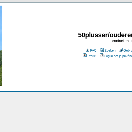
50plusser/oudere
contact en u
FAQ
Zoeken
Gebru
Profiel
Log in om je privéb