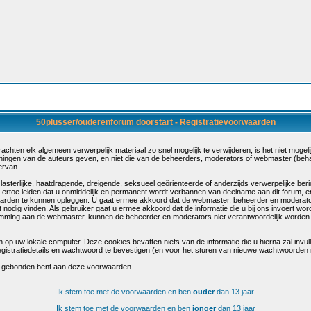
50plusser/ouderenforum doorstart - Registratievoorwaarden
hten elk algemeen verwerpelijk materiaal zo snel mogelijk te verwijderen, is het niet mogelijk
eningen van de auteurs geven, en niet die van de beheerders, moderators of webmaster (beh
ervan.
terlijke, haatdragende, dreigende, seksueel geörienteerde of anderzijds verwerpelijke berich
 ertoe leiden dat u onmiddelijk en permanent wordt verbannen van deelname aan dit forum, 
arden te kunnen opleggen. U gaat ermee akkoord dat de webmaster, beheerder en moderato
t nodig vinden. Als gebruiker gaat u ermee akkoord dat de informatie die u bij ons invoert wo
emming aan de webmaster, kunnen de beheerder en moderators niet verantwoordelijk worden g
 op uw lokale computer. Deze cookies bevatten niets van de informatie die u hierna zal invu
egistratiedetails en wachtwoord te bevestigen (en voor het sturen van nieuwe wachtwoorden 
u gebonden bent aan deze voorwaarden.
Ik stem toe met de voorwaarden en ben
ouder
dan 13 jaar
Ik stem toe met de voorwaarden en ben
jonger
dan 13 jaar