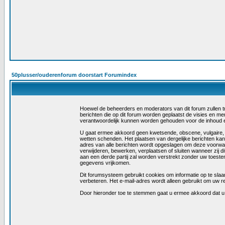
50plusser/ouderenforum doorstart Forumindex
Hoewel de beheerders en moderators van dit forum zullen trac
berichten die op dit forum worden geplaatst de visies en m
verantwoordelijk kunnen worden gehouden voor de inhoud 
U gaat ermee akkoord geen kwetsende, obscene, vulgaire, las
wetten schenden. Het plaatsen van dergelijke berichten kan
adres van alle berichten wordt opgeslagen om deze voorwa
verwijderen, bewerken, verplaatsen of sluiten wanneer zij di
aan een derde partij zal worden verstrekt zonder uw toest
gegevens vrijkomen.
Dit forumsysteem gebruikt cookies om informatie op te slaan
verbeteren. Het e-mail-adres wordt alleen gebruikt om uw r
Door hieronder toe te stemmen gaat u ermee akkoord dat 