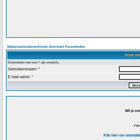
50plusser/ouderenforum doorstart Forumindex
Stuur m
Onderdelen met een * zijn verplicht.
Gebruikersnaam: *
E-mail-adres: *
Wil je oo
-
- Fil
Klik hier om onmidde