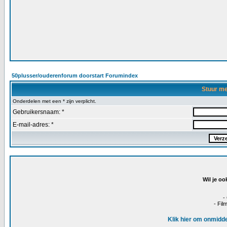
50plusser/ouderenforum doorstart Forumindex
Stuur m
Onderdelen met een * zijn verplicht.
Gebruikersnaam: *
E-mail-adres: *
Wil je oo
-
- Fil
Klik hier om onmidde