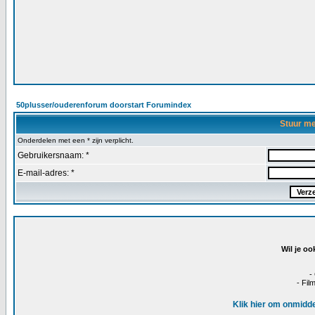
50plusser/ouderenforum doorstart Forumindex
Stuur m
Onderdelen met een * zijn verplicht.
Gebruikersnaam: *
E-mail-adres: *
Wil je oo
-
- Fil
Klik hier om onmidde