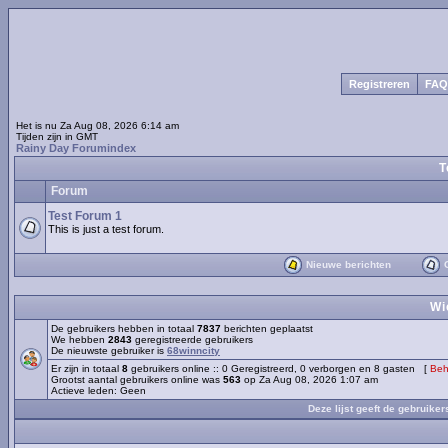
Registreren
FAQ
Het is nu Za Aug 08, 2026 6:14 am
Tijden zijn in GMT
Rainy Day Forumindex
T
Forum
Test Forum 1
This is just a test forum.
Nieuwe berichten
G
Wi
De gebruikers hebben in totaal
7837
berichten geplaatst
We hebben
2843
geregistreerde gebruikers
De nieuwste gebruiker is
68winncity
Er zijn in totaal
8
gebruikers online :: 0 Geregistreerd, 0 verborgen en 8 gasten [
Beh
Grootst aantal gebruikers online was
563
op Za Aug 08, 2026 1:07 am
Actieve leden: Geen
Deze lijst geeft de gebruiker