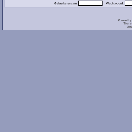
Gebruikersnaam:
Wachtwoord:
Powered by
Theme 
Vert