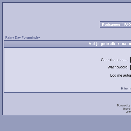
Registreren
FAQ
Rainy Day Forumindex
Vul je gebruikersnaa
Gebruikersnaam:
Wachtwoord:
Log me autom
Ik ben
Powered by
Theme 
Vert