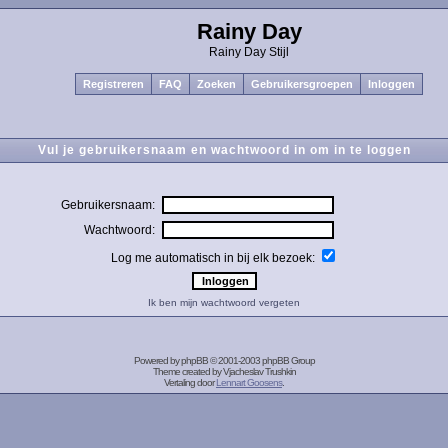
Rainy Day
Rainy Day Stijl
Registreren
FAQ
Zoeken
Gebruikersgroepen
Inloggen
Vul je gebruikersnaam en wachtwoord in om in te loggen
Gebruikersnaam:
Wachtwoord:
Log me automatisch in bij elk bezoek:
Ik ben mijn wachtwoord vergeten
Powered by
phpBB
© 2001-2003 phpBB Group
Theme created by
Vjacheslav Trushkin
Vertaling door
Lennart Goosens
.