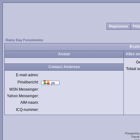
Registreren
FAQ
Rainy Day Forumindex
Prof
Avatar
Alles o
Ge
Contact Ambrose
Totaal a
E-mail-adres:
Privébericht:
MSN Messenger:
Yahoo Messenger:
AIM-naam:
ICQ-nummer:
Powered by
Theme 