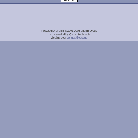
Powered by
phpBB
© 2001-2003 phpBB Group
Theme created by
Vjacheslav Trushkin
Vertaling door
Lennart Goosens
.