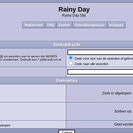
Rainy Day
Rainy Day Stijl
Registreren
FAQ
Zoeken
Gebruikersgroepen
Inloggen
Zoekopdracht
OR
om woorden aan te geven die MOGEN
Zoek voor
een
van de woorden of gebr
n voorkomen. Gebruik een * (wildcard) om te
Zoek naar
alle
woorden
Zoekopties
Zoek in afgelopen:
Sorteer op:
Geef eerste
werpen