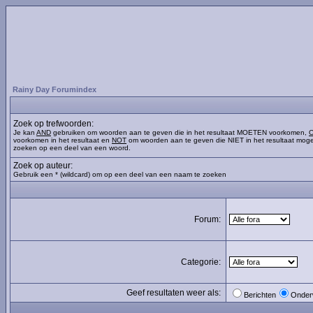
Rainy Day Forumindex
Zoek op trefwoorden:
Je kan
AND
gebruiken om woorden aan te geven die in het resultaat MOETEN voorkomen,
voorkomen in het resultaat en
NOT
om woorden aan te geven die NIET in het resultaat moge
zoeken op een deel van een woord.
Zoek op auteur:
Gebruik een * (wildcard) om op een deel van een naam te zoeken
Forum:
Categorie:
Geef resultaten weer als:
Berichten
Onder