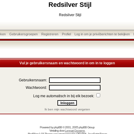
Redsilver Stijl
Redsilver Stijl
eken
Gebruikersgroepen
Registreren
Profiel
Log in om je privéberichten te bekijken
Vul je gebruikersnaam en wachtwoord in om in te loggen
Gebruikersnaam:
Wachtwoord:
Log me automatisch in bij elk bezoek:
Ik ben mijn wachtwoord vergeten
Powered by
phpBB
© 2001, 2005 phpBB Group
Vertaling door
Lennart Goosens
.
RedSilver 1.03 Theme was programmed by
DEVPPL
JavaScript Forum