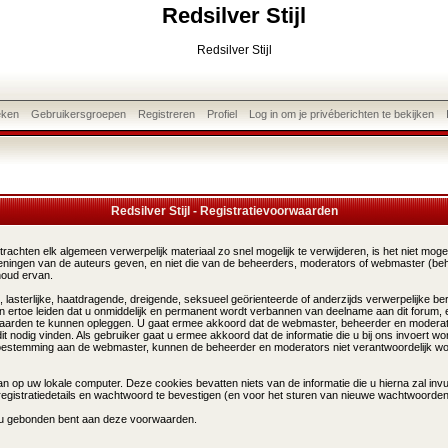
Redsilver Stijl
Redsilver Stijl
eken
Gebruikersgroepen
Registreren
Profiel
Log in om je privéberichten te bekijken
Redsilver Stijl - Registratievoorwaarden
chten elk algemeen verwerpelijk materiaal zo snel mogelijk te verwijderen, is het niet mogelij
 meningen van de auteurs geven, en niet die van de beheerders, moderators of webmaster (be
houd ervan.
sterlijke, haatdragende, dreigende, seksueel geörienteerde of anderzijds verwerpelijke beri
n ertoe leiden dat u onmiddelijk en permanent wordt verbannen van deelname aan dit forum,
aarden te kunnen opleggen. U gaat ermee akkoord dat de webmaster, beheerder en moderat
dit nodig vinden. Als gebruiker gaat u ermee akkoord dat de informatie die u bij ons invoert 
 toestemming aan de webmaster, kunnen de beheerder en moderators niet verantwoordelijk wo
n op uw lokale computer. Deze cookies bevatten niets van de informatie die u hierna zal inv
registratiedetails en wachtwoord te bevestigen (en voor het sturen van nieuwe wachtwoorde
 u gebonden bent aan deze voorwaarden.