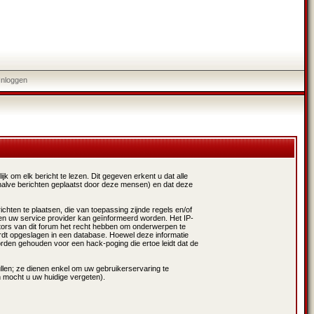
Inloggen
k om elk bericht te lezen. Dit gegeven erkent u dat alle
halve berichten geplaatst door deze mensen) en dat deze
chten te plaatsen, die van toepassing zijnde regels en/of
 en uw service provider kan geïnformeerd worden. Het IP-
ors van dit forum het recht hebben om onderwerpen te
wordt opgeslagen in een database. Hoewel deze informatie
rden gehouden voor een hack-poging die ertoe leidt dat de
ullen; ze dienen enkel om uw gebruikerservaring te
n mocht u uw huidige vergeten).