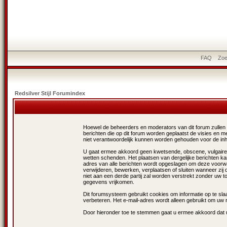
FAQ
Zo
Redsilver Stijl Forumindex
Hoewel de beheerders en moderators van dit forum zullen tra
berichten die op dit forum worden geplaatst de visies en
niet verantwoordelijk kunnen worden gehouden voor de in
U gaat ermee akkoord geen kwetsende, obscene, vulgaire, la
wetten schenden. Het plaatsen van dergelijke berichten ka
adres van alle berichten wordt opgeslagen om deze voorw
verwijderen, bewerken, verplaatsen of sluiten wanneer zij 
niet aan een derde partij zal worden verstrekt zonder uw
gegevens vrijkomen.
Dit forumsysteem gebruikt cookies om informatie op te slaa
verbeteren. Het e-mail-adres wordt alleen gebruikt om uw 
Door hieronder toe te stemmen gaat u ermee akkoord dat