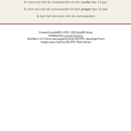
Ik stem toe met de voorwaarden en ben
ouder
dan 13 jaar
Ik stem toe met de voorwaarden en ben
jonger
dan 13 jaar
Ik ben het niet eens met de voorwaarden
Powered by
phpBB
© 2001, 2005 phpBB Group
Vertaling door
Lennart Goosens
.
RedSilver 1.03 Theme was programmed by
DEVPPL
JavaScript Forum
Images were made by
DEVPPL
Flash Games