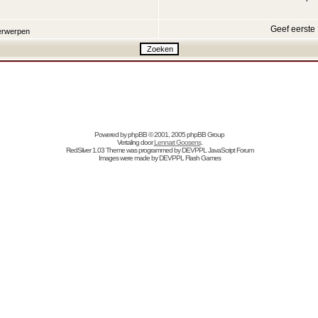
Geef eerste
rwerpen
Powered by
phpBB
© 2001, 2005 phpBB Group
Vertaling door
Lennart Goosens
.
RedSilver 1.03 Theme was programmed by
DEVPPL
JavaScript Forum
Images were made by
DEVPPL
Flash Games