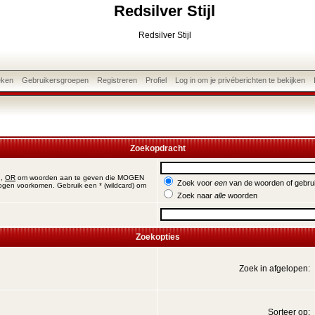
Redsilver Stijl
Redsilver Stijl
eken
Gebruikersgroepen
Registreren
Profiel
Log in om je privéberichten te bekijken
Zoekopdracht
n,
OR
om woorden aan te geven die MOGEN
Zoek voor
een
van de woorden of gebr
ogen voorkomen. Gebruik een * (wildcard) om
Zoek naar
alle
woorden
Zoekopties
Zoek in afgelopen:
Sorteer op: