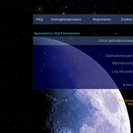
FAQ
Gebruikersgroepen
Registreren
Zoeken
Spacevision Stijl Forumindex
Vul je gebruikersna
Gebruikersnaam
Wachtwoord
Log me autom
Ik ben
Powered by
Vert