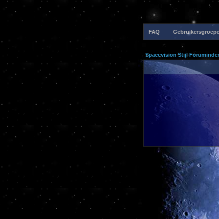
FAQ
Gebruikersgroep
Spacevision Stijl Foruminde