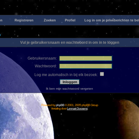
en
Registreren
Zoeken
Profiel
Log in om je privéberichten te be
x
Vul je gebruikersnaam en wachtwoord in om in te loggen
Gebruikersnaam:
Wachtwoord:
Log me automatisch in bij elk bezoek:
Ik ben mijn wachtwoord vergeten
Powered by
phpBB
© 2001, 2005 phpBB Group
Vertaling door
Lennart Goosens
.