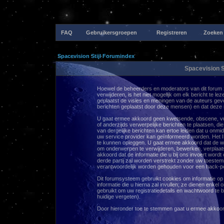
FAQ
Gebruikersgroepen
Registreren
Zoeken
Spacevision Stijl Forumindex
Spacevision S
Hoewel de beheerders en moderators van dit forum zu
verwijderen, is het niet mogelijk om elk bericht te le
geplaatst de visies en meningen van de auteurs gev
berichten geplaatst door deze mensen) en dat deze
U gaat ermee akkoord geen kwetsende, obscene, vulg
of anderzijds verwerpelijke berichten te plaatsen, d
van dergelijke berichten kan ertoe leiden dat u onm
uw service provider kan geïnformeerd worden. Het 
te kunnen opleggen. U gaat ermee akkoord dat de w
om onderwerpen te verwijderen, bewerken, verplaatse
akkoord dat de informatie die u bij ons invoert word
derde partij zal worden verstrekt zonder uw toest
verantwoordelijk worden gehouden voor een hack-pog
Dit forumsysteem gebruikt cookies om informatie op
informatie die u hierna zal invullen; ze dienen enke
gebruikt om uw registratiedetails en wachtwoord te
huidige vergeten).
Door hieronder toe te stemmen gaat u ermee akkoo