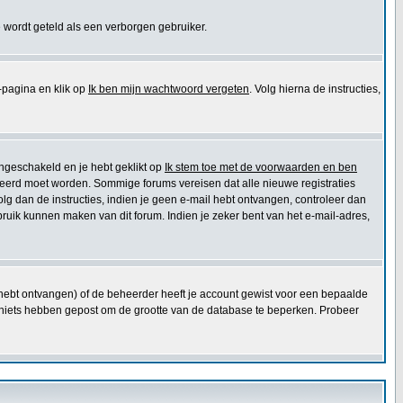
 wordt geteld als een verborgen gebruiker.
pagina en klik op
Ik ben mijn wachtwoord vergeten
. Volg hierna de instructies,
ingeschakeld en je hebt geklikt op
Ik stem toe met de voorwaarden en ben
ctiveerd moet worden. Sommige forums vereisen dat alle nieuwe registraties
olg dan de instructies, indien je geen e-mail hebt ontvangen, controleer dan
ruik kunnen maken van dit forum. Indien je zeker bent van het e-mail-adres,
e hebt ontvangen) of de beheerder heeft je account gewist voor een bepaalde
 die niets hebben gepost om de grootte van de database te beperken. Probeer