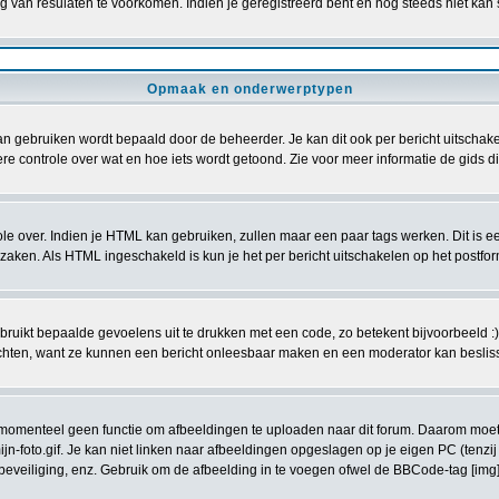
 van resulaten te voorkomen. Indien je geregistreerd bent en nog steeds niet kan
Opmaak en onderwerptypen
gebruiken wordt bepaald door de beheerder. Je kan dit ook per bericht uitschakel
re controle over wat en hoe iets wordt getoond. Zie voor meer informatie de gids die
role over. Indien je HTML kan gebruiken, zullen maar een paar tags werken. Dit is 
en. Als HTML ingeschakeld is kun je het per bericht uitschakelen op het postform
ruikt bepaalde gevoelens uit te drukken met een code, zo betekent bijvoorbeeld :) g
richten, want ze kunnen een bericht onleesbaar maken en een moderator kan beslisse
s momenteel geen functie om afbeeldingen te uploaden naar dit forum. Daarom moe
jn-foto.gif. Je kan niet linken naar afbeeldingen opgeslagen op je eigen PC (tenz
eveiliging, enz. Gebruik om de afbeelding in te voegen ofwel de BBCode-tag [img] 