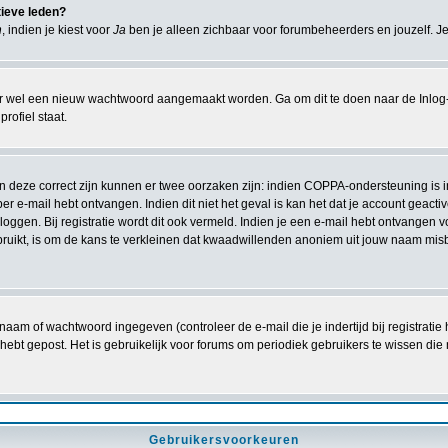
tieve leden?
n
, indien je kiest voor
Ja
ben je alleen zichbaar voor forumbeheerders en jouzelf. Je
r wel een nieuw wachtwoord aangemaakt worden. Ga om dit te doen naar de Inlog-
rofiel staat.
ien deze correct zijn kunnen er twee oorzaken zijn: indien COPPA-ondersteuning is 
e per e-mail hebt ontvangen. Indien dit niet het geval is kan het dat je account gea
oggen. Bij registratie wordt dit ook vermeld. Indien je een e-mail hebt ontvangen v
ruikt, is om de kans te verkleinen dat kwaadwillenden anoniem uit jouw naam misb
naam of wachtwoord ingegeven (controleer de e-mail die je indertijd bij registrati
iets hebt gepost. Het is gebruikelijk voor forums om periodiek gebruikers te wissen
Gebruikersvoorkeuren