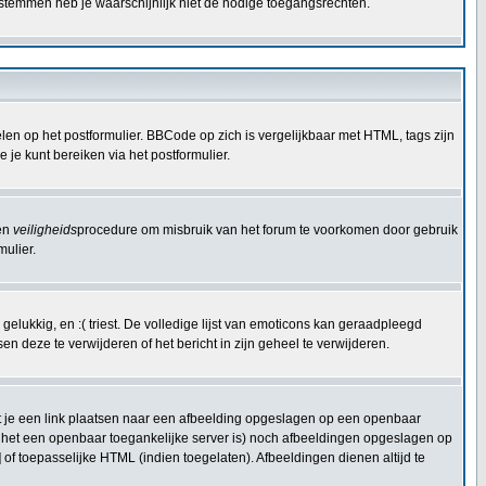
 stemmen heb je waarschijnlijk niet de nodige toegangsrechten.
en op het postformulier. BBCode op zich is vergelijkbaar met HTML, tags zijn
 je kunt bereiken via het postformulier.
een
veiligheids
procedure om misbruik van het forum te voorkomen door gebruik
ulier.
elukkig, en :( triest. De volledige lijst van emoticons kan geraadpleegd
n deze te verwijderen of het bericht in zijn geheel te verwijderen.
t je een link plaatsen naar een afbeelding opgeslagen op een openbaar
ij het een openbaar toegankelijke server is) noch afbeeldingen opgeslagen op
of toepasselijke HTML (indien toegelaten). Afbeeldingen dienen altijd te