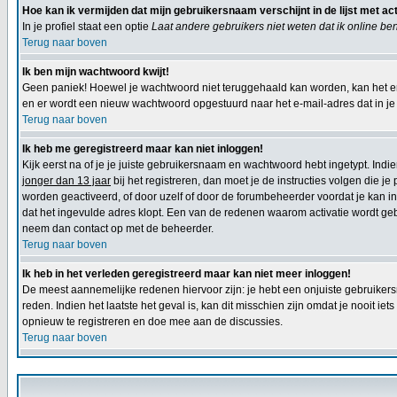
Hoe kan ik vermijden dat mijn gebruikersnaam verschijnt in de lijst met ac
In je profiel staat een optie
Laat andere gebruikers niet weten dat ik online be
Terug naar boven
Ik ben mijn wachtwoord kwijt!
Geen paniek! Hoewel je wachtwoord niet teruggehaald kan worden, kan het e
en er wordt een nieuw wachtwoord opgestuurd naar het e-mail-adres dat in je p
Terug naar boven
Ik heb me geregistreerd maar kan niet inloggen!
Kijk eerst na of je je juiste gebruikersnaam en wachtwoord hebt ingetypt. Ind
jonger dan 13 jaar
bij het registreren, dan moet je de instructies volgen die j
worden geactiveerd, of door uzelf of door de forumbeheerder voordat je kan inl
dat het ingevulde adres klopt. Een van de redenen waarom activatie wordt geb
neem dan contact op met de beheerder.
Terug naar boven
Ik heb in het verleden geregistreerd maar kan niet meer inloggen!
De meest aannemelijke redenen hiervoor zijn: je hebt een onjuiste gebruikers
reden. Indien het laatste het geval is, kan dit misschien zijn omdat je nooit 
opnieuw te registreren en doe mee aan de discussies.
Terug naar boven