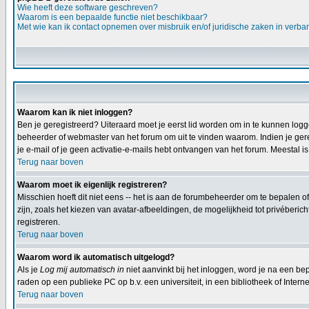
Wie heeft deze software geschreven?
Waarom is een bepaalde functie niet beschikbaar?
Met wie kan ik contact opnemen over misbruik en/of juridische zaken in verba
Waarom kan ik niet inloggen?
Ben je geregistreerd? Uiteraard moet je eerst lid worden om in te kunnen logge
beheerder of webmaster van het forum om uit te vinden waarom. Indien je gereg
je e-mail of je geen activatie-e-mails hebt ontvangen van het forum. Meestal is
Terug naar boven
Waarom moet ik eigenlijk registreren?
Misschien hoeft dit niet eens -- het is aan de forumbeheerder om te bepalen of
zijn, zoals het kiezen van avatar-afbeeldingen, de mogelijkheid tot privéberi
registreren.
Terug naar boven
Waarom word ik automatisch uitgelogd?
Als je
Log mij automatisch in
niet aanvinkt bij het inloggen, word je na een bep
raden op een publieke PC op b.v. een universiteit, in een bibliotheek of Interne
Terug naar boven