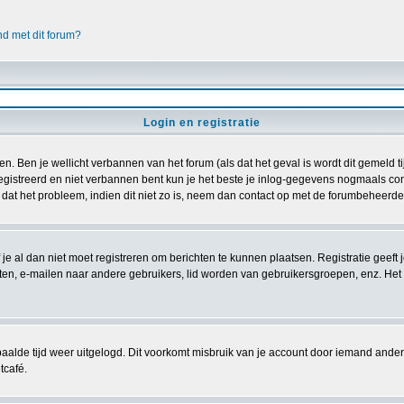
nd met dit forum?
Login en registratie
n. Ben je wellicht verbannen van het forum (als dat het geval is wordt dit gemeld 
istreerd en niet verbannen bent kun je het beste je inlog-gegevens nogmaals contr
 dat het probleem, indien dit niet zo is, neem dan contact op met de forumbeheerder
 je al dan niet moet registreren om berichten te kunnen plaatsen. Registratie geeft
chten, e-mailen naar andere gebruikers, lid worden van gebruikersgroepen, enz. Het
aalde tijd weer uitgelogd. Dit voorkomt misbruik van je account door iemand anders. I
tcafé.