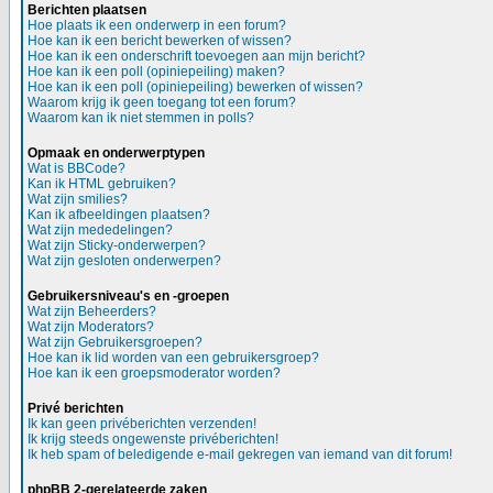
Berichten plaatsen
Hoe plaats ik een onderwerp in een forum?
Hoe kan ik een bericht bewerken of wissen?
Hoe kan ik een onderschrift toevoegen aan mijn bericht?
Hoe kan ik een poll (opiniepeiling) maken?
Hoe kan ik een poll (opiniepeiling) bewerken of wissen?
Waarom krijg ik geen toegang tot een forum?
Waarom kan ik niet stemmen in polls?
Opmaak en onderwerptypen
Wat is BBCode?
Kan ik HTML gebruiken?
Wat zijn smilies?
Kan ik afbeeldingen plaatsen?
Wat zijn mededelingen?
Wat zijn Sticky-onderwerpen?
Wat zijn gesloten onderwerpen?
Gebruikersniveau's en -groepen
Wat zijn Beheerders?
Wat zijn Moderators?
Wat zijn Gebruikersgroepen?
Hoe kan ik lid worden van een gebruikersgroep?
Hoe kan ik een groepsmoderator worden?
Privé berichten
Ik kan geen privéberichten verzenden!
Ik krijg steeds ongewenste privéberichten!
Ik heb spam of beledigende e-mail gekregen van iemand van dit forum!
phpBB 2-gerelateerde zaken