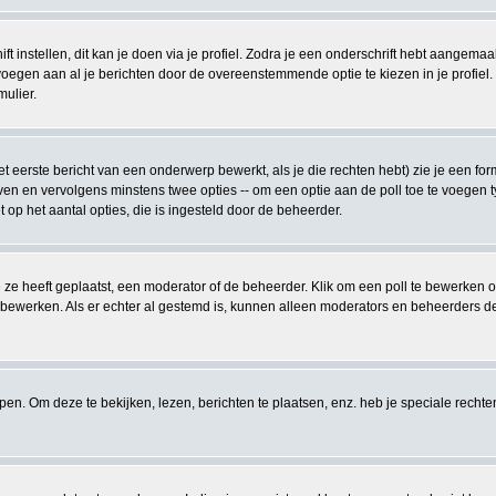
t instellen, dit kan je doen via je profiel. Zodra je een onderschrift hebt aangemaa
voegen aan al je berichten door de overeenstemmende optie te kiezen in je profiel. Z
mulier.
 eerste bericht van een onderwerp bewerkt, als je die rechten hebt) zie je een for
ven en vervolgens minstens twee opties -- om een optie aan de poll toe te voegen ty
et op het aantal opties, die is ingesteld door de beheerder.
 ze heeft geplaatst, een moderator of de beheerder. Klik om een poll te bewerken 
f bewerken. Als er echter al gestemd is, kunnen alleen moderators en beheerders d
. Om deze te bekijken, lezen, berichten te plaatsen, enz. heb je speciale recht