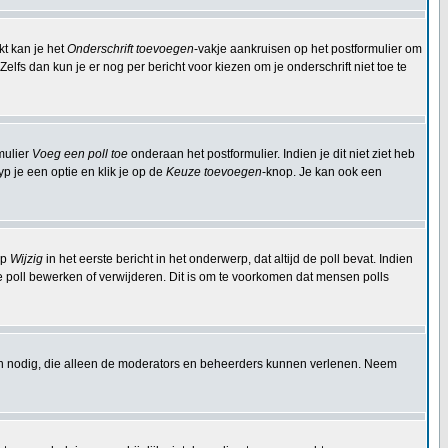
kt kan je het
Onderschrift toevoegen
-vakje aankruisen op het postformulier om
elfs dan kun je er nog per bericht voor kiezen om je onderschrift niet toe te
mulier
Voeg een poll toe
onderaan het postformulier. Indien je dit niet ziet heb
p je een optie en klik je op de
Keuze toevoegen
-knop. Je kan ook een
op
Wijzig
in het eerste bericht in het onderwerp, dat altijd de poll bevat. Indien
e poll bewerken of verwijderen. Dit is om te voorkomen dat mensen polls
en nodig, die alleen de moderators en beheerders kunnen verlenen. Neem