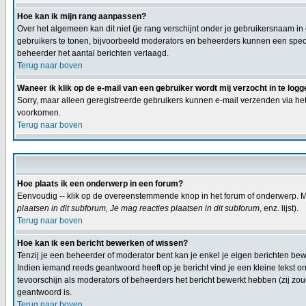
Hoe kan ik mijn rang aanpassen?
Over het algemeen kan dit niet (je rang verschijnt onder je gebruikersnaam in
gebruikers te tonen, bijvoorbeeld moderators en beheerders kunnen een specia
beheerder het aantal berichten verlaagd.
Terug naar boven
Waneer ik klik op de e-mail van een gebruiker wordt mij verzocht in te logg
Sorry, maar alleen geregistreerde gebruikers kunnen e-mail verzenden via het
voorkomen.
Terug naar boven
Hoe plaats ik een onderwerp in een forum?
Eenvoudig -- klik op de overeenstemmende knop in het forum of onderwerp. Mi
plaatsen in dit subforum, Je mag reacties plaatsen in dit subforum
, enz. lijst).
Terug naar boven
Hoe kan ik een bericht bewerken of wissen?
Tenzij je een beheerder of moderator bent kan je enkel je eigen berichten b
Indien iemand reeds geantwoord heeft op je bericht vind je een kleine tekst on
tevoorschijn als moderators of beheerders het bericht bewerkt hebben (zij z
geantwoord is.
Terug naar boven