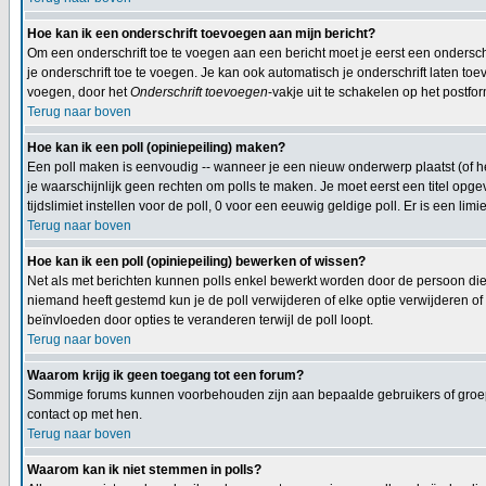
Hoe kan ik een onderschrift toevoegen aan mijn bericht?
Om een onderschrift toe te voegen aan een bericht moet je eerst een onderschif
je onderschrift toe te voegen. Je kan ook automatisch je onderschrift laten toe
voegen, door het
Onderschrift toevoegen
-vakje uit te schakelen op het postfor
Terug naar boven
Hoe kan ik een poll (opiniepeiling) maken?
Een poll maken is eenvoudig -- wanneer je een nieuw onderwerp plaatst (of het
je waarschijnlijk geen rechten om polls te maken. Je moet eerst een titel opge
tijdslimiet instellen voor de poll, 0 voor een eeuwig geldige poll. Er is een limi
Terug naar boven
Hoe kan ik een poll (opiniepeiling) bewerken of wissen?
Net als met berichten kunnen polls enkel bewerkt worden door de persoon die
niemand heeft gestemd kun je de poll verwijderen of elke optie verwijderen o
beïnvloeden door opties te veranderen terwijl de poll loopt.
Terug naar boven
Waarom krijg ik geen toegang tot een forum?
Sommige forums kunnen voorbehouden zijn aan bepaalde gebruikers of groepen
contact op met hen.
Terug naar boven
Waarom kan ik niet stemmen in polls?