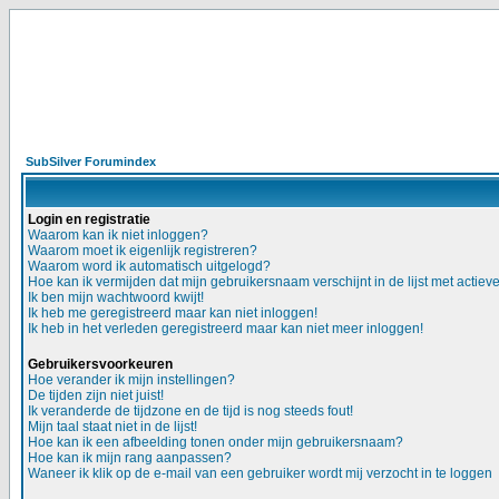
SubSilver Forumindex
Login en registratie
Waarom kan ik niet inloggen?
Waarom moet ik eigenlijk registreren?
Waarom word ik automatisch uitgelogd?
Hoe kan ik vermijden dat mijn gebruikersnaam verschijnt in de lijst met actiev
Ik ben mijn wachtwoord kwijt!
Ik heb me geregistreerd maar kan niet inloggen!
Ik heb in het verleden geregistreerd maar kan niet meer inloggen!
Gebruikersvoorkeuren
Hoe verander ik mijn instellingen?
De tijden zijn niet juist!
Ik veranderde de tijdzone en de tijd is nog steeds fout!
Mijn taal staat niet in de lijst!
Hoe kan ik een afbeelding tonen onder mijn gebruikersnaam?
Hoe kan ik mijn rang aanpassen?
Waneer ik klik op de e-mail van een gebruiker wordt mij verzocht in te loggen