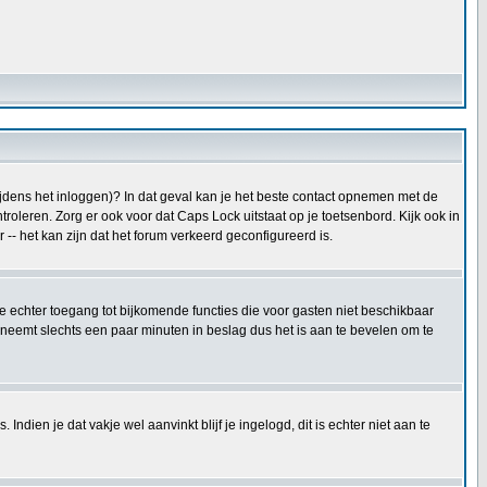
tijdens het inloggen)? In dat geval kan je het beste contact opnemen met de
oleren. Zorg er ook voor dat Caps Lock uitstaat op je toetsenbord. Kijk ook in
 -- het kan zijn dat het forum verkeerd geconfigureerd is.
 je echter toegang tot bijkomende functies die voor gasten niet beschikbaar
 neemt slechts een paar minuten in beslag dus het is aan te bevelen om te
ndien je dat vakje wel aanvinkt blijf je ingelogd, dit is echter niet aan te