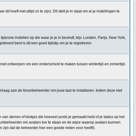
t hoeft niet altijd zo te zijn). Dit stelt je in staat om al je instellingen te
e tijdzone instellen op die waar je je in bevindt, bijv. Londen, Parijs, New York,
reerd bent is dit een goed tijdstip om je te registreren.
 is niet ontworpen om een onderscheid te maken tussen wintertijd en zomertijd,
Vraag aan de forumbeheerder om jouw taal te installeren. Indien deze niet
an sterren of blokjes die hoeveel posts je gemaakt hebt of je status op het
forumbeheerder om avatars toe te staan en de wijze waarop avatars kunnen
 zijn dat de beheerder hier een goede reden voor heeft!).