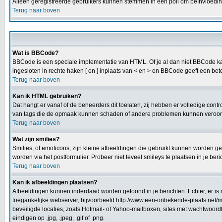
Alleen geregistreerde gebruikers kunnen stemmen in een poll om beïnvloeding
Terug naar boven
Wat is BBCode?
BBCode is een speciale implementatie van HTML. Of je al dan niet BBCode kan 
ingesloten in rechte haken [ en ] inplaats van < en > en BBCode geeft een bete
Terug naar boven
Kan ik HTML gebruiken?
Dat hangt er vanaf of de beheerders dit toelaten, zij hebben er volledige cont
van tags die de opmaak kunnen schaden of andere problemen kunnen veroorzak
Terug naar boven
Wat zijn smilies?
Smilies, of emoticons, zijn kleine afbeeldingen die gebruikt kunnen worden geb
worden via het postformulier. Probeer niet teveel smileys te plaatsen in je be
Terug naar boven
Kan ik afbeeldingen plaatsen?
Afbeeldingen kunnen inderdaad worden getoond in je berichten. Echter, er i
toegankelijke webserver, bijvoorbeeld http://www.een-onbekende-plaats.net/mi
beveiligde locaties, zoals Hotmail- of Yahoo-mailboxen, sites met wachtwoordb
eindigen op .jpg, .jpeg, .gif of .png.