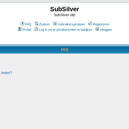
SubSilver
SubSilver stijl
FAQ
Zoeken
Gebruikersgroepen
Registreren
Profiel
Log in om je privéberichten te bekijken
Inloggen
FAQ
e leden?