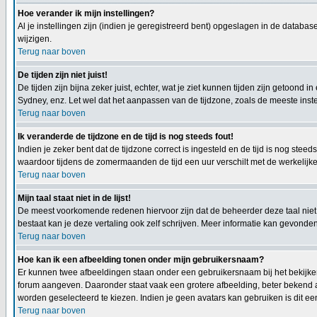
Hoe verander ik mijn instellingen?
Al je instellingen zijn (indien je geregistreerd bent) opgeslagen in de databa
wijzigen.
Terug naar boven
De tijden zijn niet juist!
De tijden zijn bijna zeker juist, echter, wat je ziet kunnen tijden zijn getoond in
Sydney, enz. Let wel dat het aanpassen van de tijdzone, zoals de meeste instel
Terug naar boven
Ik veranderde de tijdzone en de tijd is nog steeds fout!
Indien je zeker bent dat de tijdzone correct is ingesteld en de tijd is nog st
waardoor tijdens de zomermaanden de tijd een uur verschilt met de werkelijke 
Terug naar boven
Mijn taal staat niet in de lijst!
De meest voorkomende redenen hiervoor zijn dat de beheerder deze taal niet h
bestaat kan je deze vertaling ook zelf schrijven. Meer informatie kan gevond
Terug naar boven
Hoe kan ik een afbeelding tonen onder mijn gebruikersnaam?
Er kunnen twee afbeeldingen staan onder een gebruikersnaam bij het bekijken 
forum aangeven. Daaronder staat vaak een grotere afbeelding, beter bekend al
worden geselecteerd te kiezen. Indien je geen avatars kan gebruiken is dit e
Terug naar boven