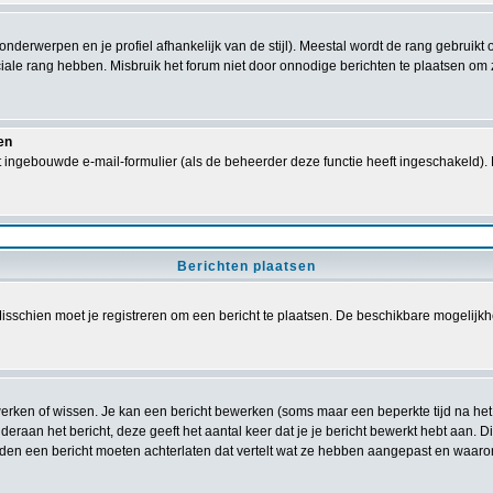
 onderwerpen en je profiel afhankelijk van de stijl). Meestal wordt de rang gebrui
le rang hebben. Misbruik het forum niet door onnodige berichten te plaatsen om zo
en
 ingebouwde e-mail-formulier (als de beheerder deze functie heeft ingeschakeld).
Berichten plaatsen
sschien moet je registreren om een bericht te plaatsen. De beschikbare mogelijkh
ewerken of wissen. Je kan een bericht bewerken (soms maar een beperkte tijd na he
deraan het bericht, deze geeft het aantal keer dat je je bericht bewerkt hebt aan. 
ouden een bericht moeten achterlaten dat vertelt wat ze hebben aangepast en waar