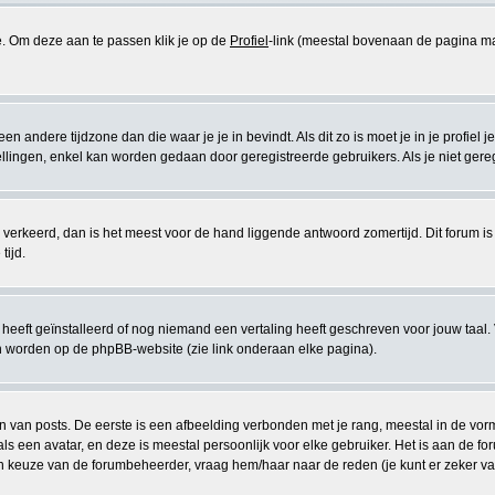
se. Om deze aan te passen klik je op de
Profiel
-link (meestal bovenaan de pagina maar di
 een andere tijdzone dan die waar je je in bevindt. Als dit zo is moet je in je profiel j
lingen, enkel kan worden gedaan door geregistreerde gebruikers. Als je niet geregist
eeds verkeerd, dan is het meest voor de hand liggende antwoord zomertijd. Dit forum
tijd.
eeft geïnstalleerd of nog niemand een vertaling heeft geschreven voor jouw taal. 
en worden op de phpBB-website (zie link onderaan elke pagina).
van posts. De eerste is een afbeelding verbonden met je rang, meestal in de vorm v
s een avatar, en deze is meestal persoonlijk voor elke gebruiker. Het is aan de 
en keuze van de forumbeheerder, vraag hem/haar naar de reden (je kunt er zeker van