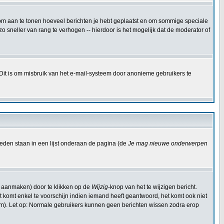
kt om aan te tonen hoeveel berichten je hebt geplaatst en om sommige speciale
 sneller van rang te verhogen -- hierdoor is het mogelijk dat de moderator of
 Dit is om misbruik van het e-mail-systeem door anonieme gebruikers te
eden staan in een lijst onderaan de pagina (de
Je mag nieuwe onderwerpen
t aanmaken) door te klikken op de
Wijzig
-knop van het te wijzigen bericht.
Dit komt enkel te voorschijn indien iemand heeft geantwoord, het komt ook niet
om). Let op: Normale gebruikers kunnen geen berichten wissen zodra erop