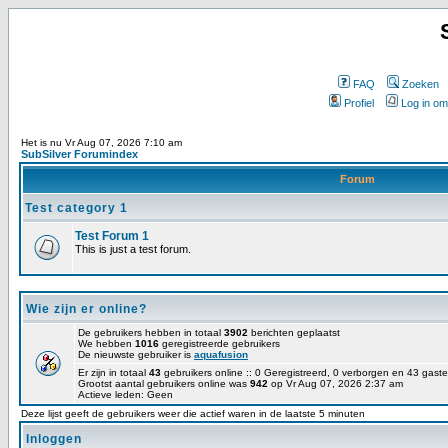
FAQ
Zoeken
Profiel
Log in om
Het is nu Vr Aug 07, 2026 7:10 am
SubSilver Forumindex
Forum
Test category 1
Test Forum 1
This is just a test forum.
Wie zijn er online?
De gebruikers hebben in totaal
3902
berichten geplaatst
We hebben
1016
geregistreerde gebruikers
De nieuwste gebruiker is
aquafusion
Er zijn in totaal
43
gebruikers online :: 0 Geregistreerd, 0 verborgen en 43 gas
Grootst aantal gebruikers online was
942
op Vr Aug 07, 2026 2:37 am
Actieve leden: Geen
Deze lijst geeft de gebruikers weer die actief waren in de laatste 5 minuten
Inloggen