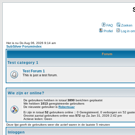
FAQ
Zoeken
Profiel
Log in om
Het is nu Do Aug 06, 2026 9:14 am
SubSilver Forumindex
Forum
Test category 1
Test Forum 1
This is just a test forum.
Wie zijn er online?
De gebruikers hebben in totaal
3890
berichten geplaatst
We hebben
1013
geregistreerde gebruikers
De nieuwste gebruiker is
Robertsuar
Er zijn in totaal
52
gebruikers online :: 0 Geregistreerd, 0 verborgen en 52 gas
Grootst aantal gebruikers online was
572
op Za Jan 31, 2026 2:42 pm
Actieve leden: Geen
Deze lijst geeft de gebruikers weer die actief waren in de laatste 5 minuten
Inloggen