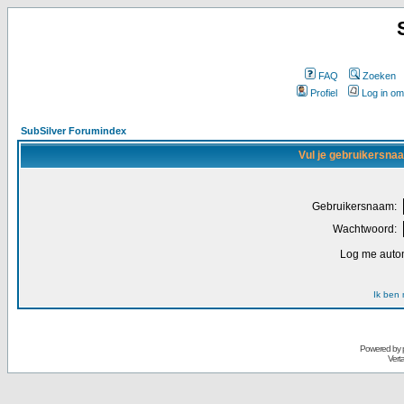
FAQ
Zoeken
Profiel
Log in om
SubSilver Forumindex
Vul je gebruikersna
Gebruikersnaam:
Wachtwoord:
Log me autom
Ik ben
Powered by
Vert