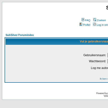
FAQ
Zoeken
Profiel
Log in om
SubSilver Forumindex
Vul je gebruikersna
Gebruikersnaam:
Wachtwoord:
Log me autom
Ik ben
Powered by
Vert