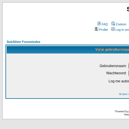
FAQ
Zoeken
Profiel
Log in om
SubSilver Forumindex
Vul je gebruikersna
Gebruikersnaam:
Wachtwoord:
Log me autom
Ik ben
Powered by
Vert