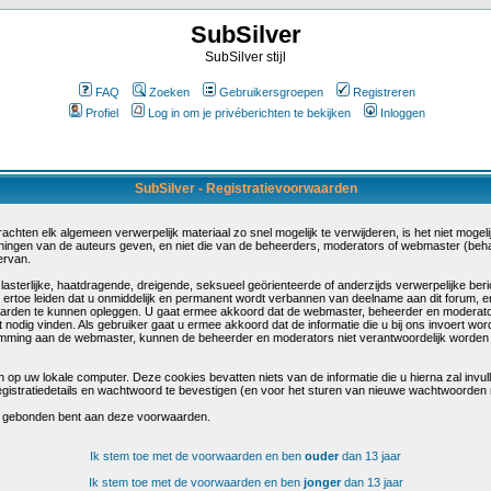
SubSilver
SubSilver stijl
FAQ
Zoeken
Gebruikersgroepen
Registreren
Profiel
Log in om je privéberichten te bekijken
Inloggen
SubSilver - Registratievoorwaarden
hten elk algemeen verwerpelijk materiaal zo snel mogelijk te verwijderen, is het niet mogelijk
eningen van de auteurs geven, en niet die van de beheerders, moderators of webmaster (beh
ervan.
terlijke, haatdragende, dreigende, seksueel geörienteerde of anderzijds verwerpelijke berich
 ertoe leiden dat u onmiddelijk en permanent wordt verbannen van deelname aan dit forum, 
arden te kunnen opleggen. U gaat ermee akkoord dat de webmaster, beheerder en moderato
t nodig vinden. Als gebruiker gaat u ermee akkoord dat de informatie die u bij ons invoert wo
emming aan de webmaster, kunnen de beheerder en moderators niet verantwoordelijk worden g
 op uw lokale computer. Deze cookies bevatten niets van de informatie die u hierna zal invu
egistratiedetails en wachtwoord te bevestigen (en voor het sturen van nieuwe wachtwoorden 
u gebonden bent aan deze voorwaarden.
Ik stem toe met de voorwaarden en ben
ouder
dan 13 jaar
Ik stem toe met de voorwaarden en ben
jonger
dan 13 jaar