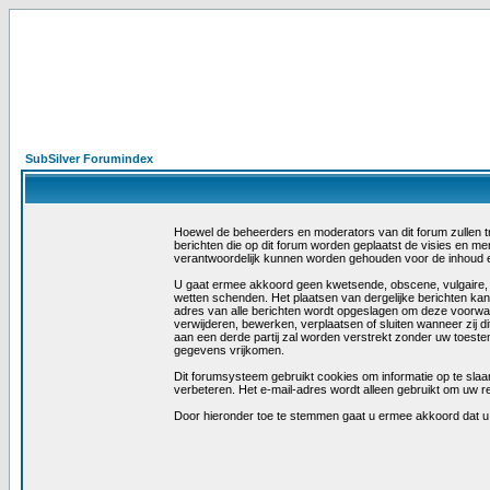
SubSilver Forumindex
Hoewel de beheerders en moderators van dit forum zullen trac
berichten die op dit forum worden geplaatst de visies en m
verantwoordelijk kunnen worden gehouden voor de inhoud 
U gaat ermee akkoord geen kwetsende, obscene, vulgaire, las
wetten schenden. Het plaatsen van dergelijke berichten kan
adres van alle berichten wordt opgeslagen om deze voorwa
verwijderen, bewerken, verplaatsen of sluiten wanneer zij di
aan een derde partij zal worden verstrekt zonder uw toest
gegevens vrijkomen.
Dit forumsysteem gebruikt cookies om informatie op te slaan
verbeteren. Het e-mail-adres wordt alleen gebruikt om uw r
Door hieronder toe te stemmen gaat u ermee akkoord dat 