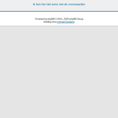
Ik ben het niet eens met de voorwaarden
Powered by
phpBB
© 2001, 2005 phpBB Group
Vertaling door
Lennart Goosens
.