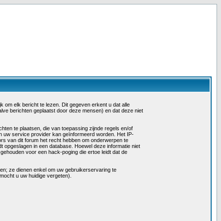
 om elk bericht te lezen. Dit gegeven erkent u dat alle
alve berichten geplaatst door deze mensen) en dat deze niet
ten te plaatsen, die van toepassing zijnde regels en/of
en uw service provider kan geïnformeerd worden. Het IP-
rs van dit forum het recht hebben om onderwerpen te
rdt opgeslagen in een database. Hoewel deze informatie niet
ehouden voor een hack-poging die ertoe leidt dat de
llen; ze dienen enkel om uw gebruikerservaring te
mocht u uw huidige vergeten).