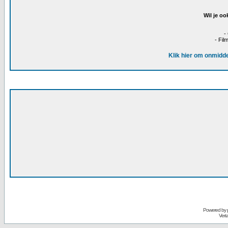
Wil je oo
-
- Fil
Klik hier om onmidde
Powered by
Vert