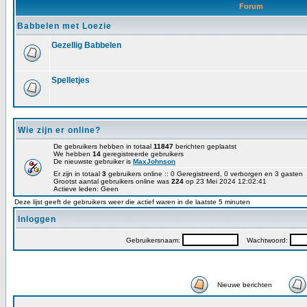
Forum
Babbelen met Loezie
Gezellig Babbelen
Spelletjes
Wie zijn er online?
De gebruikers hebben in totaal
11847
berichten geplaatst
We hebben
14
geregistreerde gebruikers
De nieuwste gebruiker is
MaxJohnson
Er zijn in totaal
3
gebruikers online :: 0 Geregistreerd, 0 verborgen en 3 gasten
Grootst aantal gebruikers online was
224
op 23 Mei 2024 12:02:41
Actieve leden: Geen
Deze lijst geeft de gebruikers weer die actief waren in de laatste 5 minuten
Inloggen
Gebruikersnaam:
Wachtwoord:
Nieuwe berichten