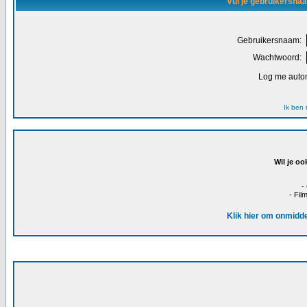
Vul je gebruikersna
Gebruikersnaam:
Wachtwoord:
Log me autom
Ik ben
Wil je oo
-
- Fil
Klik hier om onmidde