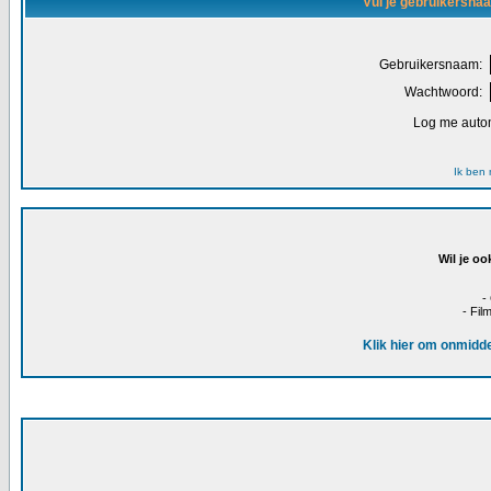
Vul je gebruikersna
Gebruikersnaam:
Wachtwoord:
Log me autom
Ik ben
Wil je oo
-
- Fil
Klik hier om onmidde