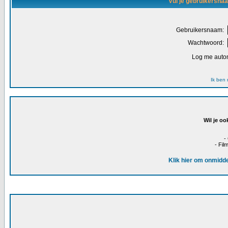
Vul je gebruikersna
Gebruikersnaam:
Wachtwoord:
Log me autom
Ik ben
Wil je oo
-
- Fil
Klik hier om onmidde