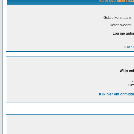
Vul je gebruikersna
Gebruikersnaam:
Wachtwoord:
Log me autom
Ik ben
Wil je oo
-
- Fil
Klik hier om onmidde