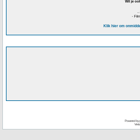
Wil je oo
-
- Fil
Klik hier om onmidde
Powered by
Vert