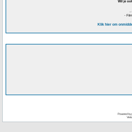
Wil je oo
-
- Fil
Klik hier om onmidde
Powered by
Vert