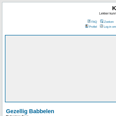
K
Lekker kunn
FAQ
Zoeken
Profiel
Log in om
Gezellig Babbelen