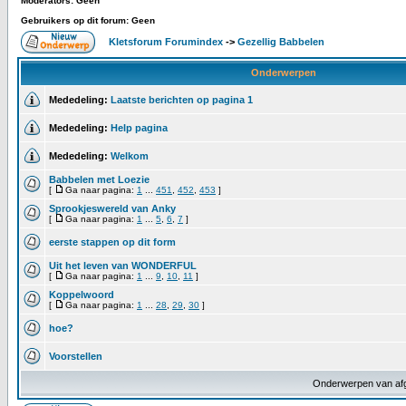
Moderators: Geen
Gebruikers op dit forum: Geen
Kletsforum Forumindex
->
Gezellig Babbelen
Onderwerpen
Mededeling:
Laatste berichten op pagina 1
Mededeling:
Help pagina
Mededeling:
Welkom
Babbelen met Loezie
[
Ga naar pagina:
1
...
451
,
452
,
453
]
Sprookjeswereld van Anky
[
Ga naar pagina:
1
...
5
,
6
,
7
]
eerste stappen op dit form
Uit het leven van WONDERFUL
[
Ga naar pagina:
1
...
9
,
10
,
11
]
Koppelwoord
[
Ga naar pagina:
1
...
28
,
29
,
30
]
hoe?
Voorstellen
Onderwerpen van af