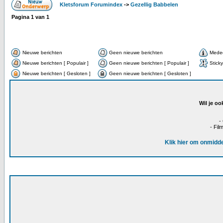
Kletsforum Forumindex
->
Gezellig Babbelen
Pagina
1
van
1
Nieuwe berichten
Geen nieuwe berichten
Meded
Nieuwe berichten [ Populair ]
Geen nieuwe berichten [ Populair ]
Sticky
Nieuwe berichten [ Gesloten ]
Geen nieuwe berichten [ Gesloten ]
Wil je oo
-
- Fil
Klik hier om onmidde